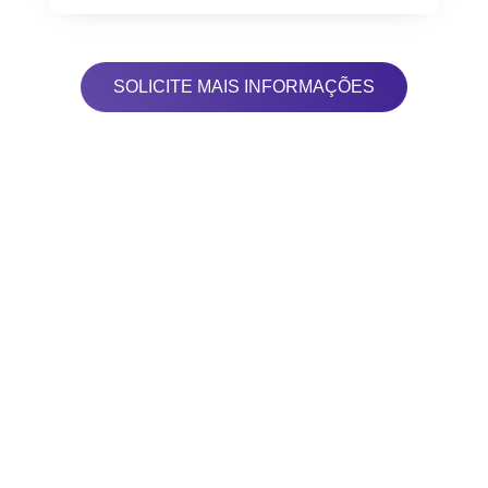
SOLICITE MAIS INFORMAÇÕES
CRIAMOS E
PERSONALIZAMOS
O SEU
SITE PARA VOCÊ TER
RESULTADOS NA
INTERNET!
Vamos criar um site personalizado para o seu
negócio. Design e tecnologias avançadas,