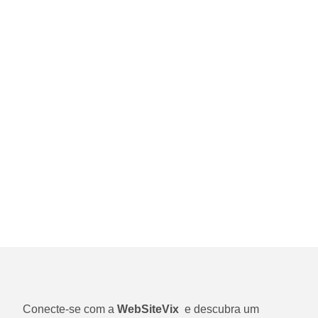
Vamos conhecer o seu projeto e verificar a
viabilidade da migração. Nossos especialistas
darão início à transferência do seu site e, em
poucos dias, ele estará hospedado com
todas as vantagens e benefícios da Hostac.
ENTRE EM CONTATO CONOSCO
Conecte-se com a
WebSiteVix
e descubra um